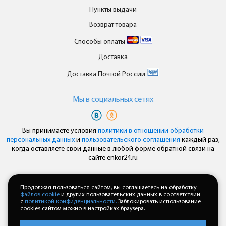
Пункты выдачи
Возврат товара
Способы оплаты
Доставка
Доставка Почтой России
Мы в cоциальных сетях
Вы принимаете условия
политики в отношении обработки
персональных данных
и
пользовательского соглашения
каждый раз,
когда оставляете свои данные в любой форме обратной связи на
сайте enkor24.ru
Мобильный сайт сделан в
Продолжая пользоваться сайтом, вы соглашаетесь на обработку
файлов cookie
и других пользовательских данных в соответствии
с
политикой конфиденциальности.
Заблокировать использование
cookies сайтом можно в настройках браузера.
Полная версия сайта