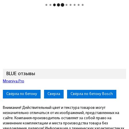
BLUE отзывы
Mneniya.Pro
Свёрла по бетону
Сверла
Свёрла по бетону Bosch
Внимание! Действительный цвет и текстура товаров могут
незначительно отличаться от их изображений, представленных на
сайте. Компания-производитель оставляет за собой право на
изменение комплектации и места производства товара без
уведомления дилеров! Информация о технических характеристиках,