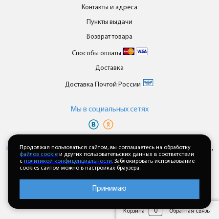
Контакты и адреса
Пункты выдачи
Возврат товара
Способы оплаты
Доставка
Доставка Почтой России
Мы в cоциальных сетях
Вы принимаете условия
политики в отношении обработки
персональных данных
Продолжая пользоваться сайтом, вы соглашаетесь на обработку
и
пользовательского соглашения
каждый раз,
файлов cookie
и других пользовательских данных в соответствии
когда оставляете свои данные в любой форме обратной связи на
с
политикой конфиденциальности.
Заблокировать использование
сайте enkor24.ru
cookies сайтом можно в настройках браузера.
Принимаю
0
Корзина
Обратная связь