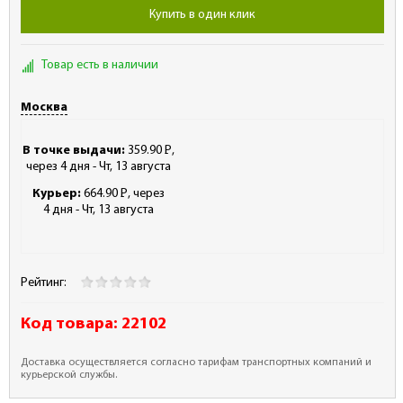
Купить в один клик
Товар есть в наличии
Москва
В точке выдачи:
359.90
Р
,
-
через 4 дня - Чт, 13 августа
Курьер:
664.90
Р
, через
-
4 дня - Чт, 13 августа
Рейтинг:
Код товара:
22102
Доставка осуществляется согласно тарифам транспортных компаний и
курьерской службы.