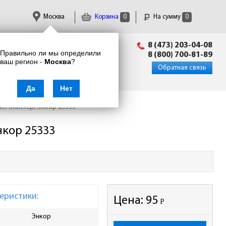
Москва
Корзина
0
На сумму
0
Пн-Пт: 09:00 - 18:00
8 (473) 203-04-08
Правильно ли мы определили
info@enkor24.ru
8 (800) 700-81-89
ваш регион -
Москва
?
Вход
|
Регистрация
Обратная связь
Да
Нет
6М5 блистер) Энкор 25333
нкор 25333
еристики:
Цена:
95
Р
-
Энкор
Хвостовик
цил