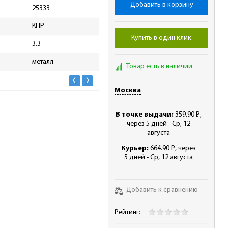
Добавить в корзину
25333
Высота упаковки, мм
50
КНР
Длина упаковки, мм
180
Купить в один клик
3.3
Ширина упаковки, мм
5
металл
Масса брутто, кг
0.01
Товар есть в наличии
Москва
В точке выдачи:
359.90
Р
,
-
через 5 дней - Ср, 12
августа
Курьер:
664.90
Р
, через
-
5 дней - Ср, 12 августа
Добавить к сравнению
Рейтинг: