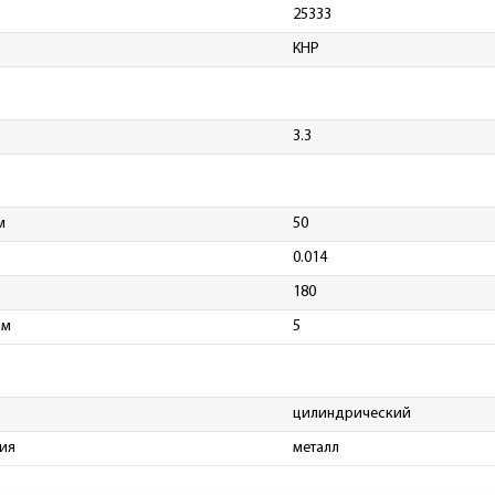
25333
КНР
3.3
м
50
0.014
180
мм
5
цилиндрический
ия
металл