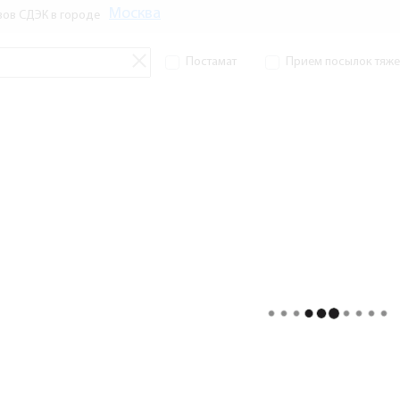
Москва
зов СДЭК в городе
Постамат
Прием посылок тяжел