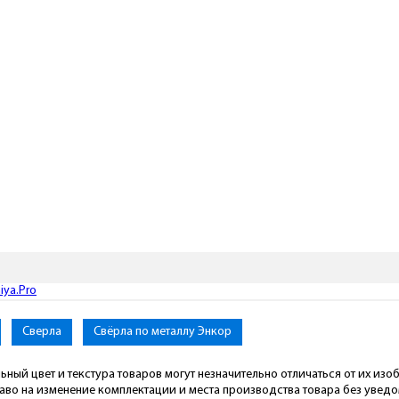
ya.Pro
Сверла
Свёрла по металлу Энкор
ьный цвет и текстура товаров могут незначительно отличаться от их из
раво на изменение комплектации и места производства товара без увед