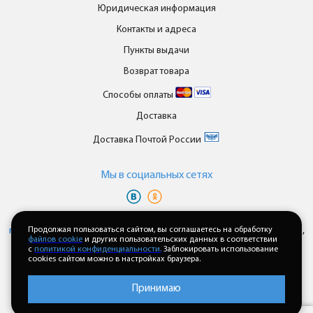
Юридическая информация
Контакты и адреса
Пункты выдачи
Возврат товара
Способы оплаты
Доставка
Доставка Почтой России
Мы в cоциальных сетях
Вы принимаете условия
политики в отношении обработки
персональных данных
Продолжая пользоваться сайтом, вы соглашаетесь на обработку
и
пользовательского соглашения
каждый раз,
файлов cookie
и других пользовательских данных в соответствии
когда оставляете свои данные в любой форме обратной связи на
с
политикой конфиденциальности.
Заблокировать использование
сайте enkor24.ru
cookies сайтом можно в настройках браузера.
Принимаю