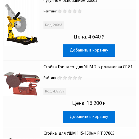
чугунным основанием 20063
Рейтинг:
Код: 20063
Цена:
4 640
Р
-
Добавить в корзину
Стойка-Гриндер  для УШМ 2- х роликовая СГ-81
Рейтинг:
Код: 432789
Цена:
16 200
Р
-
Добавить в корзину
Стойка  для УШМ 115-150мм FIT 37865