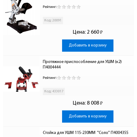
Рейтинг:
Код: 20091
Цена:
2 660
Р
-
Добавить в корзину
Протяжное приспособление для УШМ (к2) 
П4004444
Рейтинг:
Код: 433017
Цена:
8 008
Р
-
Добавить в корзину
Стойка для УШМ 115-230ММ  "Соло" П4004355