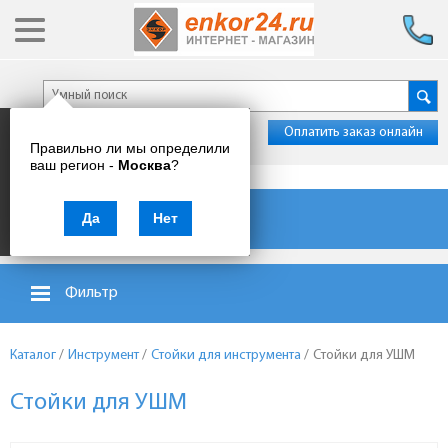
Оплатить заказ онлайн
Правильно ли мы определили
ваш регион -
Москва
?
Каталог товаров
Да
Нет
Фильтр
Каталог
/
Инструмент
/
Стойки для инструмента
/
Стойки для УШМ
Стойки для УШМ