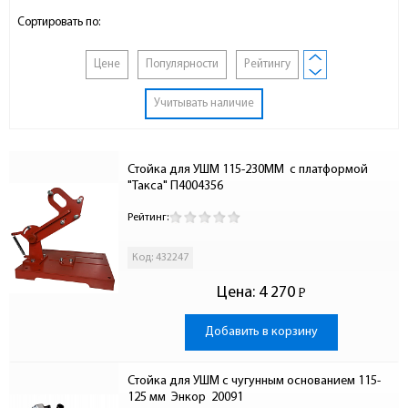
Сортировать по:
Цене
Популярности
Рейтингу
Учитывать наличие
Стойка для УШМ 115-230ММ  с платформой 
"Такса" П4004356
Рейтинг:
Код: 432247
Цена:
4 270
Р
-
Добавить в корзину
Стойка для УШМ с чугунным основанием 115-
125 мм  Энкор  20091