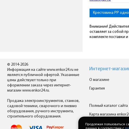
Крестовина PP одн
Внимание! Действител
оставляет за собой п
комплекте поставки и 
© 2014-2026
Интернет-магази
Информация на сайте www.enkor24.ru не
является публичной офертой. Указанные
О магазине
цены действуют только при
оформлении заказа через интернет-
Гарантия
магазин www.enkor24.ru.
Продажа электроинструментов, станков,
Полный каталог сайта
садовой техники, сварочного и пневмо
оборудования, ручного инструмента,
Карта магазина enkor2
строительного оборудования.
Все производители
Продолжая пользоваться са
данных в соответствии с
по