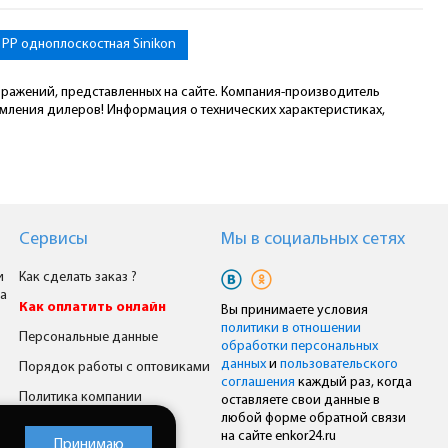
 PP одноплоскостная Sinikon
ображений, представленных на сайте. Компания-производитель
омления дилеров! Информация о технических характеристиках,
Сервисы
Мы в cоциальных сетях
и
Как сделать заказ ?
а
Как оплатить онлайн
Вы принимаете условия
политики в отношении
Персональные данные
обработки персональных
данных
и
пользовательского
Порядок работы с оптовиками
соглашения
каждый раз, когда
Политика компании
оставляете свои данные в
любой форме обратной связи
Комплексное снабжение
на сайте enkor24.ru
Принимаю