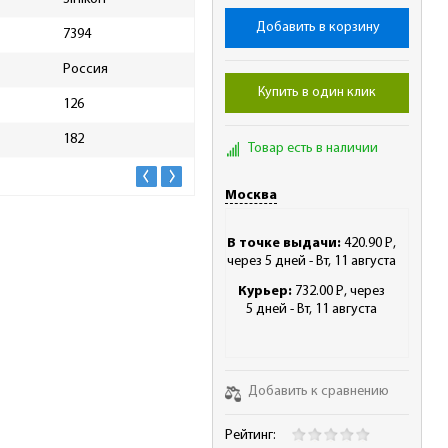
Добавить в корзину
7394
Масса нетто, кг
0.25
Россия
Масса брутто, кг
0.25
Купить в один клик
126
Скидка, %
10
182
Товар есть в наличии
Москва
В точке выдачи:
420.90
Р
,
-
через 5 дней - Вт, 11 августа
Курьер:
732.00
Р
, через
-
5 дней - Вт, 11 августа
Добавить к сравнению
Рейтинг: