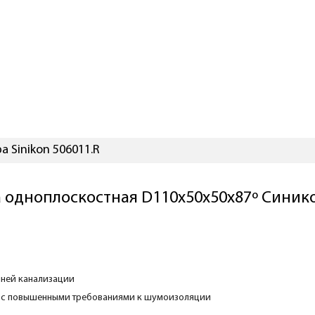
 Sinikon 506011.R
 одноплоскостная D110х50х50х87º Синико
нней канализации
 с повышенными требованиями к шумоизоляции