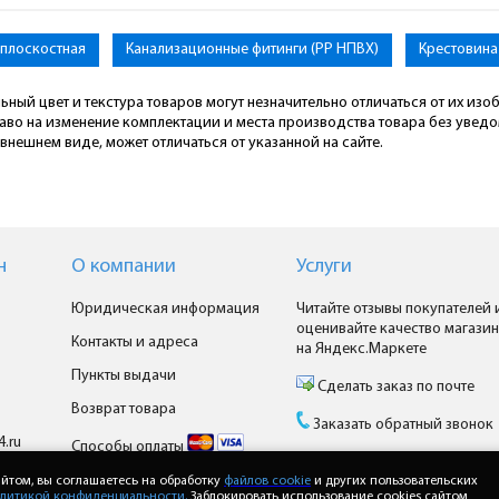
оплоскостная
Канализационные фитинги (PP НПВХ)
Крестовина
ьный цвет и текстура товаров могут незначительно отличаться от их из
раво на изменение комплектации и места производства товара без увед
внешнем виде, может отличаться от указанной на сайте.
н
О компании
Услуги
Юридическая информация
Читайте отзывы покупателей 
оценивайте качество магазин
Контакты и адреса
на Яндекс.Маркете
Пункты выдачи
Сделать заказ по почте
Возврат товара
Заказать обратный звонок
4.ru
Способы оплаты
Доставка
йтом, вы соглашаетесь на обработку
файлов cookie
и других пользовательских
литикой конфиденциальности.
Заблокировать использование cookies сайтом