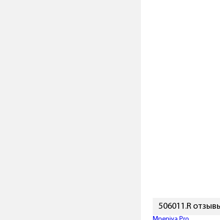
506011.R отзыв
Mneniya.Pro