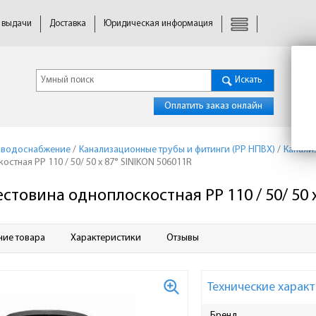
 выдачи
Доставка
Юридическая информация
Искать
Оплатить заказ онлайн
 водоснабжение
/
Канализационные трубы и фитинги (PP НПВХ)
/
Канали
стная PP 110 / 50/ 50 x 87° SINIKON 506011R
стовина одноплоскостная PP 110 / 50/ 50 
ние товара
Характеристики
Отзывы
Технические характ
Бренд