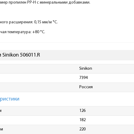
имер пропилен PP-H с минеральными добавками.
ого расширения: 0,15 мм/м °С.
ая температура: +80 °С.
Sinikon 506011.R
Sinikon
7394
Россия
еристики
м
126
182
мм
220