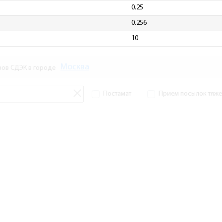
0.25
0.256
10
Москва
зов СДЭК в городе
Постамат
Прием посылок тяжел