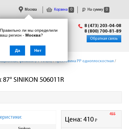
Москва
Корзина
0
На сумму
0
Пн-Пт: 09:00 - 18:00
8 (473) 203-04-08
Правильно ли мы определили
info@enkor24.ru
8 (800) 700-81-89
ваш регион -
Москва
?
Вход
|
Регистрация
Обратная связь
Да
Нет
зационные фитинги (PP НПВХ)
/
Крестовина PP одноплоскостная
/
x 87° SINIKON 506011R
455
еристики:
Цена:
410
Р
-
Sinikon
Ширина упаковки, мм
220