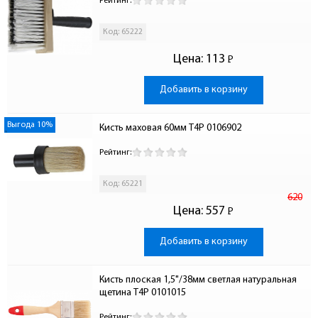
Рейтинг:
Код: 65222
Цена:
113
Р
-
Добавить в корзину
Выгода 10%
Кисть маховая 60мм T4P 0106902
Рейтинг:
Код: 65221
620
Цена:
557
Р
-
Добавить в корзину
Кисть плоская 1,5"/38мм светлая натуральная 
щетина T4P 0101015
Рейтинг: