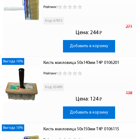
Рейтинг:
Код: 67815
271
Цена:
244
Р
-
Добавить в корзину
Выгода 10%
Кисть макловица 50х140мм T4P 0106201
Рейтинг:
Код: 65489
138
Цена:
124
Р
-
Добавить в корзину
Выгода 10%
Кисть макловица 50х150мм T4P 0106115