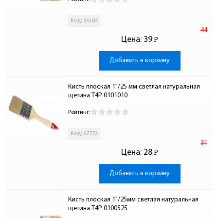
Код: 66184
44
Цена:
39
Р
-
Добавить в корзину
Кисть плоская 1"/25 мм светлая натуральная 
щетина T4P 0101010
Рейтинг:
Код: 67772
31
Цена:
28
Р
-
Добавить в корзину
Кисть плоская 1"/25мм светлая натуральная 
щетина T4P 0100525