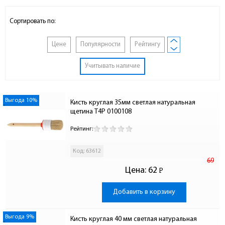
Сортировать по:
Цене
Популярности
Рейтингу
Учитывать наличие
Выгода 10%
Кисть круглая 35мм светлая натуральная 
щетина T4P 0100108
Рейтинг:
Код: 63612
69
Цена:
62
Р
-
Добавить в корзину
Выгода 9%
Кисть круглая 40 мм светлая натуральная 