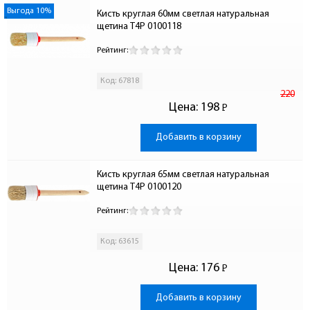
Выгода 10%
Кисть круглая 60мм светлая натуральная 
щетина T4P 0100118
Рейтинг:
Код: 67818
220
Цена:
198
Р
-
Добавить в корзину
Кисть круглая 65мм светлая натуральная 
щетина T4P 0100120
Рейтинг:
Код: 63615
Цена:
176
Р
-
Добавить в корзину