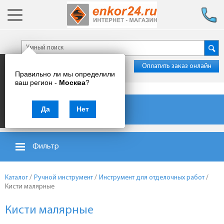
Оплатить заказ онлайн
Правильно ли мы определили
ваш регион -
Москва
?
Каталог товаров
Да
Нет
Фильтр
Каталог
/
Ручной инструмент
/
Инструмент для отделочных работ
/
Кисти малярные
Кисти малярные