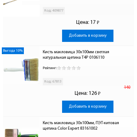
Код: 409877
Цена:
17
Р
-
Добавить в корзину
Выгода 10%
Кисть макловица 30х100мм светлая 
натуральная щетина T4P 0106110
Рейтинг:
Код: 67813
140
Цена:
126
Р
-
Добавить в корзину
Кисть макловица 30х100мм, ПЭТ-китовая 
щетина Color Expert 83161002