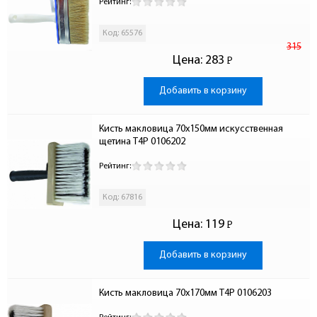
Рейтинг:
Код: 65576
315
Цена:
283
Р
-
Добавить в корзину
Кисть макловица 70х150мм искусственная 
щетина T4P 0106202
Рейтинг:
Код: 67816
Цена:
119
Р
-
Добавить в корзину
Кисть макловица 70х170мм T4P 0106203