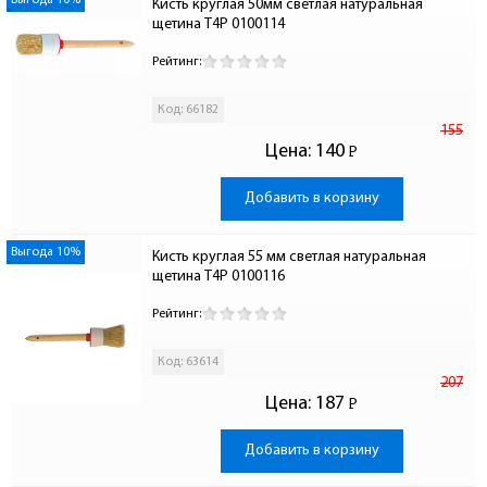
Выгода 10%
Кисть круглая 50мм светлая натуральная 
щетина T4P 0100114
Рейтинг:
Код: 66182
155
Цена:
140
Р
-
Добавить в корзину
Выгода 10%
Кисть круглая 55 мм светлая натуральная 
щетина T4P 0100116
Рейтинг:
Код: 63614
207
Цена:
187
Р
-
Добавить в корзину