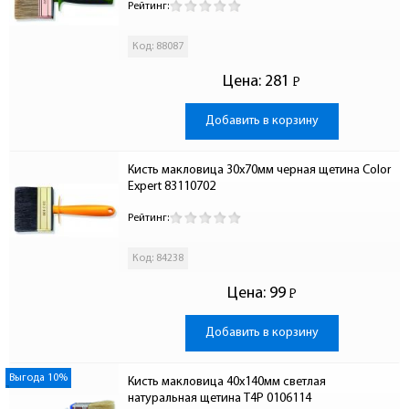
Рейтинг:
Код: 88087
Цена:
281
Р
-
Добавить в корзину
Кисть макловица 30х70мм черная щетина Color 
Expert 83110702
Рейтинг:
Код: 84238
Цена:
99
Р
-
Добавить в корзину
Выгода 10%
Кисть макловица 40х140мм светлая 
натуральная щетина T4P 0106114