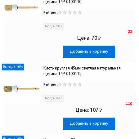
щетина T4P 0100110
Рейтинг:
Код: 67817
77
Цена:
70
Р
-
Добавить в корзину
Выгода 10%
Кисть круглая 45мм светлая натуральная 
щетина T4P 0100112
Рейтинг:
Код: 63613
119
Цена:
107
Р
-
Добавить в корзину