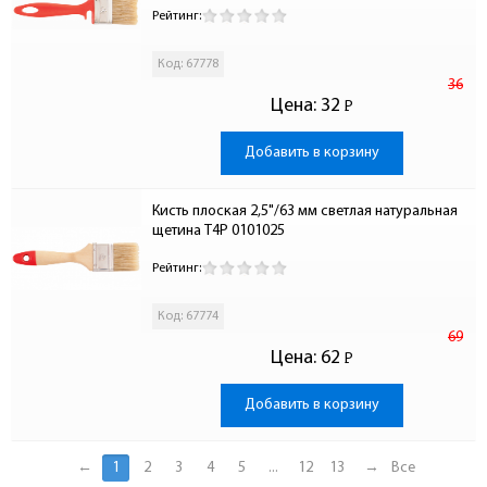
Рейтинг:
Код: 67778
36
Цена:
32
Р
-
Добавить в корзину
Кисть плоская 2,5"/63 мм светлая натуральная 
щетина T4P 0101025
Рейтинг:
Код: 67774
69
Цена:
62
Р
-
Добавить в корзину
←
1
2
3
4
5
...
12
13
→
Все