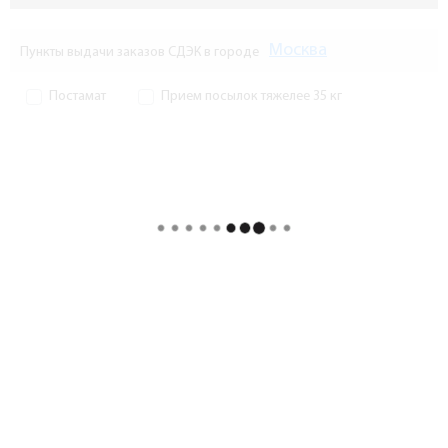
Москва
Пункты выдачи заказов СДЭК в городе
Постамат
Прием посылок тяжелее 35 кг