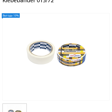
Klebebander 015/72
Выгода 10%