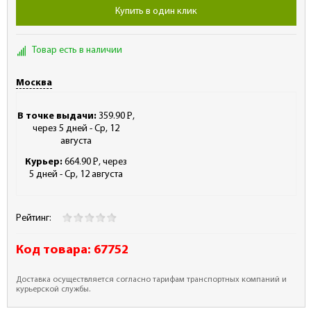
Купить в один клик
Товар есть в наличии
Москва
В точке выдачи:
359.90
Р
,
-
через 5 дней - Ср, 12
августа
Курьер:
664.90
Р
, через
-
5 дней - Ср, 12 августа
Рейтинг:
Код товара:
67752
Доставка осуществляется согласно тарифам транспортных компаний и
курьерской службы.