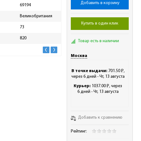
Добавить в корзину
69194
Масса брутто, кг
2.1
Великобритания
Скидка, %
31
Купить в один клик
73
820
Товар есть в наличии
Москва
В точке выдачи:
701.50
Р
,
-
через 6 дней - Чт, 13 августа
Курьер:
1037.00
Р
, через
-
6 дней - Чт, 13 августа
Добавить к сравнению
Рейтинг: