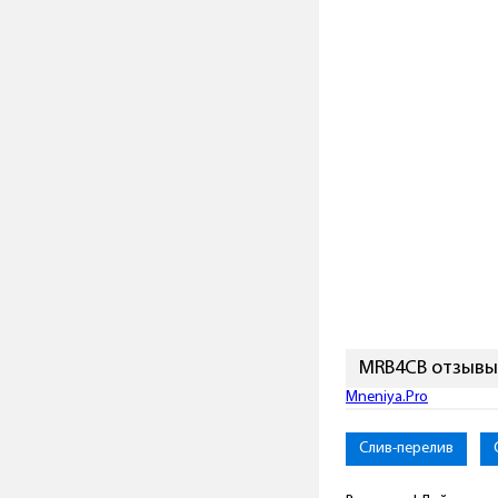
MRB4CB отзывы
Mneniya.Pro
Слив-перелив