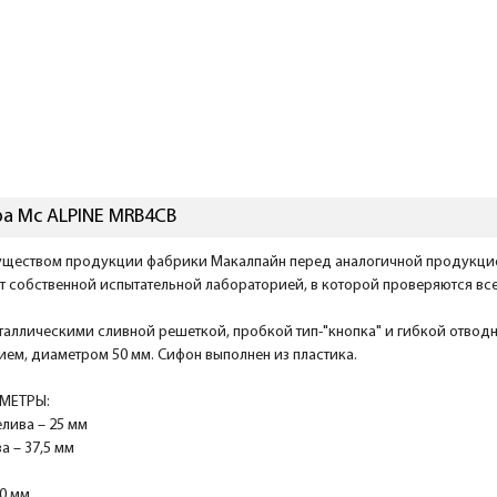
а Mc ALPINE MRB4CB
ществом продукции фабрики Макалпайн перед аналогичной продукцией
 собственной испытательной лабораторией, в которой проверяются все
аллическими сливной решеткой, пробкой тип-"кнопка" и гибкой отводн
ием, диаметром 50 мм. Сифон выполнен из пластика.
МЕТРЫ:
лива – 25 мм
а – 37,5 мм
0 мм