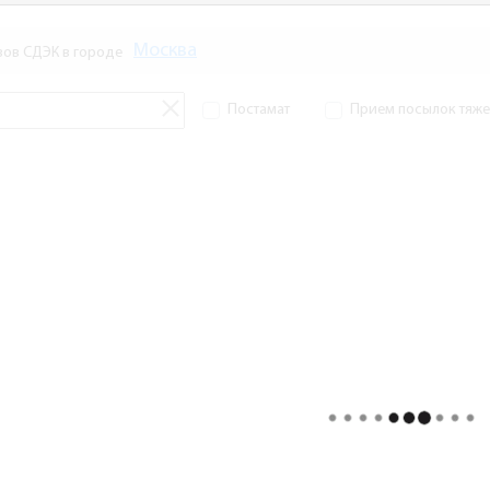
Москва
зов СДЭК в городе
Постамат
Прием посылок тяжел