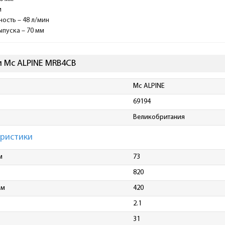
м
ость – 48 л/мин
пуска – 70 мм
 Mc ALPINE MRB4CB
Mc ALPINE
69194
Великобритания
еристики
м
73
820
мм
420
2.1
31