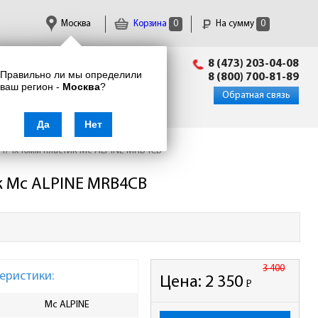
Москва
Корзина
0
На сумму
0
Пн-Пт: 09:00 - 18:00
8 (473) 203-04-08
Правильно ли мы определили
info@enkor24.ru
8 (800) 700-81-89
ваш регион -
Москва
?
Вход
|
Регистрация
Обратная связь
Да
Нет
 1/4х40мм пластик Mc ALPINE MRB4CB
к Mc ALPINE MRB4CB
3 400
еристики:
Цена:
2 350
Р
-
Mc ALPINE
Ширина упаковки, мм
420