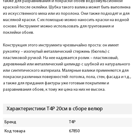
также для разравнивания и покраски обоев водоэмульсионной
краской после оклейки. Шубка такого валика может быть выполнена
из искусственного меха или из поролона. Они также подходят и для
масляной краски. С их помощью можно наносить краски на водной
основе. Инструмент можно использовать для грунтования и
поклейки обоев.
Конструкция этого инструмента чрезвычайно проста: он имеет
рукоятку – изогнутый металлический стержень (бюгель) с
пластиковой ручкой. На нее надевается ролик – пластиковый,
деревянный или металлический цилиндр с шубкой из натурального
или синтетического материала. Малярные валики применяются для
покраски различных поверхностей: потолка, пола, стен, фасада и т.д.,
а также для придания фактуры уже готовым покрытиям и
разравнивания обоев, к тому же цена на них не высока.
Характеристики T4P 20см в сборе велюр
Бренд
T4P
Код товара
67850