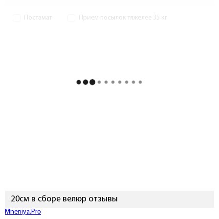
Постамат
Прием посылок тяжелее 35 кг
20см в сборе велюр отзывы
Подключиться к Mneniya.Pro