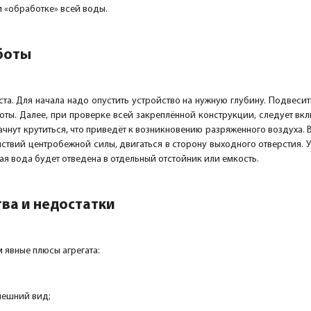
и «обработке» всей воды.
боты
та. Для начала надо опустить устройство на нужную глубину. Подвеси
оты. Далее, при проверке всей закреплённой конструкции, следует вклю
ачнут крутиться, что приведёт к возникновению разряженного воздуха. 
ействий центробежной силы, двигаться в сторону выходного отверстия. У
ая вода будет отведена в отдельный отстойник или емкость.
ва и недостатки
 явные плюсы агрегата:
нешний вид;