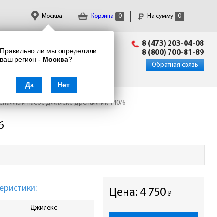
Москва
Корзина
0
На сумму
0
Пн-Пт: 09:00 - 18:00
8 (473) 203-04-08
Правильно ли мы определили
info@enkor24.ru
8 (800) 700-81-89
ваш регион -
Москва
?
Вход
|
Регистрация
Обратная связь
Да
Нет
енажный насос Джилекс Дренажник 140/6
6
еристики:
Цена:
4 750
Р
-
Джилекс
Длина электрокабеля, м
5