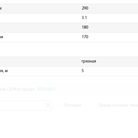
м
290
3.1
180
мм
170
грязная
я, м
5
Москва
зов СДЭК в городе
Постамат
Прием посылок тяжел