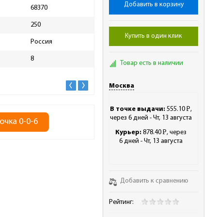
Добавить в корзину
68370
Качество воды, л
гряз
250
Максимальная температура
35
перекачиваемой воды, С°
Купить в один клик
Россия
Максимальный напор, м
6
8
Товар есть в наличии
Максимальный расход, м3/ч
140л
Москва
В точке выдачи:
555.10
Р
,
-
через 6 дней - Чт, 13 августа
очка 0-0-6
Курьер:
878.40
Р
, через
-
6 дней - Чт, 13 августа
Добавить к сравнению
Рейтинг: