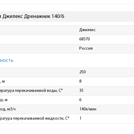
 Джилекс Дренажник 140/6
Джилекс
68370
Россия
ность
250
, м
8
ература перекачиваемой воды, С°
35
р, м
6
од, м3/ч
140л/мин
ратура перекачиваемой жидкости, C°
1