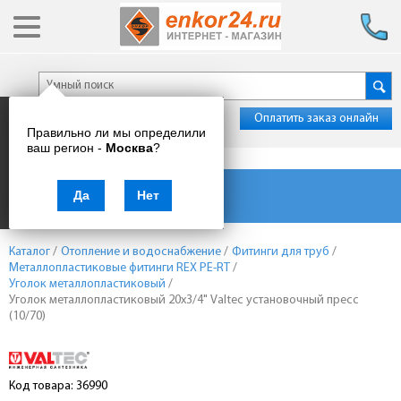
Оплатить заказ онлайн
Правильно ли мы определили
ваш регион -
Москва
?
Каталог товаров
Да
Нет
Каталог
/
Отопление и водоснабжение
/
Фитинги для труб
/
Металлопластиковые фитинги REX PE-RT
/
Уголок металлопластиковый
/
Уголок металлопластиковый 20х3/4" Valtec установочный пресс
(10/70)
Код товара: 36990