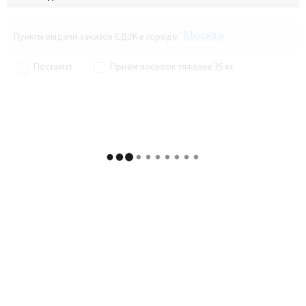
Москва
Пункты выдачи заказов СДЭК в городе
Постамат
Прием посылок тяжелее 35 кг