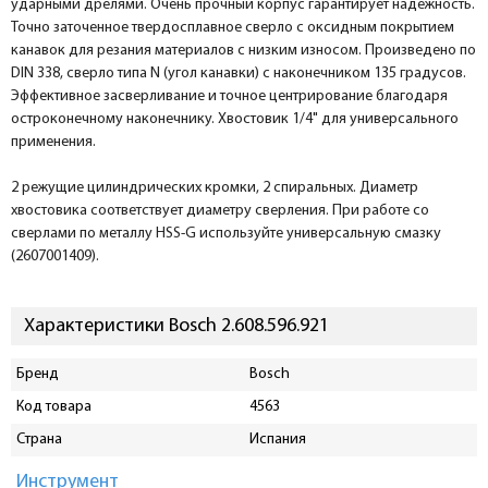
ударными дрелями. Очень прочный корпус гарантирует надежность.
Точно заточенное твердосплавное сверло с оксидным покрытием
канавок для резания материалов с низким износом. Произведено по
DIN 338, сверло типа N (угол канавки) с наконечником 135 градусов.
Эффективное засверливание и точное центрирование благодаря
остроконечному наконечнику. Хвостовик 1/4" для универсального
применения.
2 режущие цилиндрических кромки, 2 спиральных. Диаметр
хвостовика соответствует диаметру сверления. При работе со
сверлами по металлу HSS-G используйте универсальную смазку
(2607001409).
Характеристики Bosch 2.608.596.921
Бренд
Bosch
Код товара
4563
Страна
Испания
Инструмент