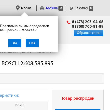
Москва
Корзина
0
На сумму
0
Пн-Пт: 09:00 - 18:00
8 (473) 203-04-08
Правильно ли мы определили
info@enkor24.ru
8 (800) 700-81-89
ваш регион -
Москва
?
Вход
|
Регистрация
Обратная связь
Да
Нет
S-CO Standart ) BOSCH 2.608.585.895
) BOSCH 2.608.585.895
еристики:
Товар распродан
Bosch
Материал применения
мета