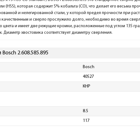
и (HSS), которая содержит 5% кобальта (CO), что делает его весьма п
рованной и нелегированной стали, у которой предел прочности при раст
л качественным и сверло прослужило долго, необходимо во время све
о цвета и имеет две режущие кромки, расположенные под углом 135 град
х. Диаметр хвостовика соответствует диаметру сверления.
Bosch 2.608.585.895
Bosch
40527
КНР
8.5
117