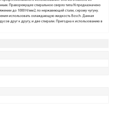
рочным. Праворежущее спиральное сверло типа N предназначено
яжении до 1000 Н/мм2, по нержавеющей стали, серому чугуну.
рления использовать охлаждающую жидкость Bosch. Данная
усов друг к другу, и две спирали. Пригодна к использованию в