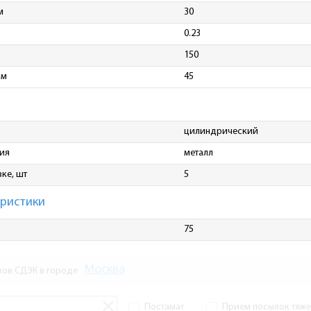
м
30
0.23
150
мм
45
цилиндрический
ия
металл
ке, шт
5
еристики
75
Москва
зов СДЭК в городе
Постамат
Прием посылок тяжел