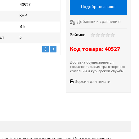
40527
Общая длина, мм
117
Подобрать аналог
КНР
Рабочая длина. мм
75
Добавить к сравнению
8.5
Хвостовик
цил
Рейтинг:
 шт
5
Высота упаковки, мм
30
Код товара:
40527
Доставка осуществляется
согласно тарифам транспортных
компаний и курьерской службы.
Версия для печати
 для профессионального использования. Оно изготовлено из