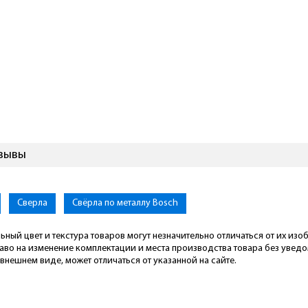
тзывы
Сверла
Свёрла по металлу Bosch
ьный цвет и текстура товаров могут незначительно отличаться от их из
раво на изменение комплектации и места производства товара без увед
внешнем виде, может отличаться от указанной на сайте.