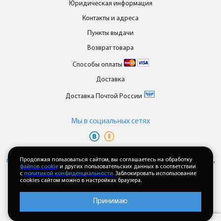
Юридическая информация
Контакты и адреса
Пункты выдачи
Возврат товара
Способы оплаты
Доставка
Доставка Почтой России
Мы в cоциальных сетях
Вы принимаете условия
политики в отношении обработки
персональных данных
Продолжая пользоваться сайтом, вы соглашаетесь на обработку
и
пользовательского соглашения
каждый раз,
файлов cookie
и других пользовательских данных в соответствии
когда оставляете свои данные в любой форме обратной связи на
с
политикой конфиденциальности.
Заблокировать использование
сайте enkor24.ru
cookies сайтом можно в настройках браузера.
Принимаю