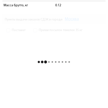
Масса брутто, кг
0.12
Москва
Пункты выдачи заказов СДЭК в городе
Постамат
Прием посылок тяжелее 35 кг