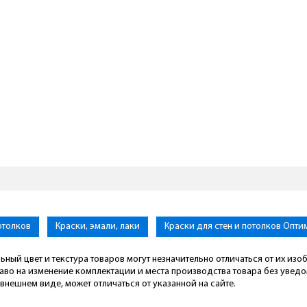
отолков
Краски, эмали, лаки
Краски для стен и потолков Опти
ьный цвет и текстура товаров могут незначительно отличаться от их из
раво на изменение комплектации и места производства товара без увед
внешнем виде, может отличаться от указанной на сайте.