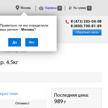
Москва
Корзина
0
На сумму
0
Пн-Пт: 09:00 - 18:00
8 (473) 203-04-08
Правильно ли мы определили
info@enkor24.ru
8 (800) 700-81-89
ваш регион -
Москва
?
Вход
|
Регистрация
Обратная связь
Да
Нет
F312кр\кор. 4.5кг
. 4.5кг
еристики:
Последняя цена:
989
Р
-
Оптимист
Ширина упаковки, мм
215