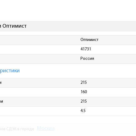
и Оптимист
Оптимист
41731
Россия
еристики
м
215
160
мм
215
4.5
Москва
зов СДЭК в городе