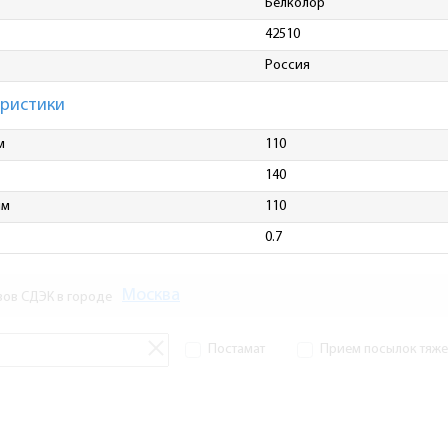
Белколор
42510
Россия
еристики
м
110
140
мм
110
0.7
Москва
зов СДЭК в городе
Постамат
Прием посылок тяжел