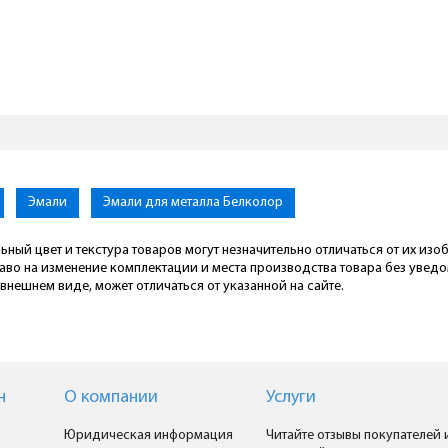
Эмали
Эмали для металла Белколор
ьный цвет и текстура товаров могут незначительно отличаться от их из
раво на изменение комплектации и места производства товара без увед
внешнем виде, может отличаться от указанной на сайте.
н
О компании
Услуги
Юридическая информация
Читайте отзывы покупателей 