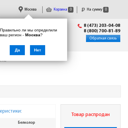
Москва
Корзина
0
На сумму
0
Пн-Пт: 09:00 - 18:00
8 (473) 203-04-08
Правильно ли мы определили
info@enkor24.ru
8 (800) 700-81-89
ваш регион -
Москва
?
Вход
|
Регистрация
Обратная связь
Да
Нет
.7кг
еристики:
Товар распродан
Белколор
Ширина упаковки, мм
110