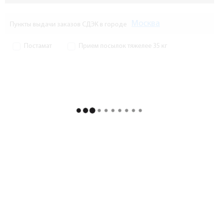
Москва
Пункты выдачи заказов СДЭК в городе
Постамат
Прием посылок тяжелее 35 кг