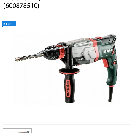
(600878510)
в кейсе